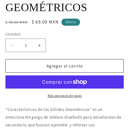
GEOMÉTRICOS
Precio
Precio
$ 69.00 MXN
$ 99.00 MXN
Oferta
habitual
de
Cantidad
oferta
Reducir
Aumentar
cantidad
cantidad
para
para
JUEGO
JUEGO
Agregar al carrito
DE
DE
TABLERO:
TABLERO:
CARACTERÍSTICAS
CARACTERÍSTICAS
DE
DE
LOS
LOS
Más opciones de pago
SÓLIDOS
SÓLIDOS
GEOMÉTRICOS
GEOMÉTRICOS
"Características de los Sólidos Geométricos" es un
emocionante juego de tablero diseñado para estudiantes de
secundaria que buscan aprender y reforzar sus