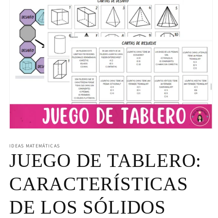
Abrir
elemento
multimedia
IDEAS MATEMÁTICAS
1
JUEGO DE TABLERO:
en
una
ventana
CARACTERÍSTICAS
modal
DE LOS SÓLIDOS