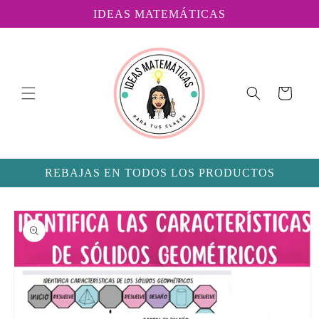
Ir
IDEAS MATEMÁTICAS
directamente
al contenido
Carrito
REBAJAS EN TODOS LOS PRODUCTOS
Ir
directamente
a la
información
del producto