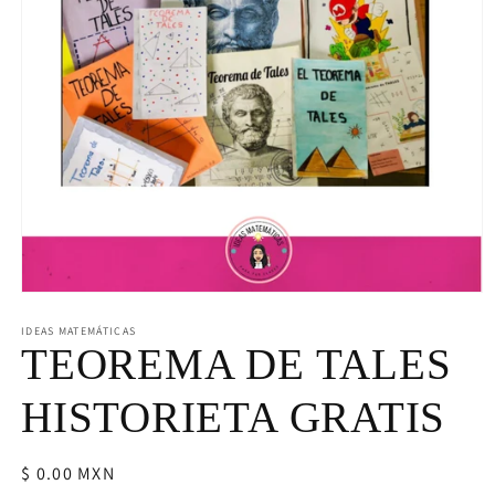
Abrir
elemento
multimedia
IDEAS MATEMÁTICAS
1
TEOREMA DE TALES
en
una
ventana
HISTORIETA GRATIS
modal
Precio
$ 0.00 MXN