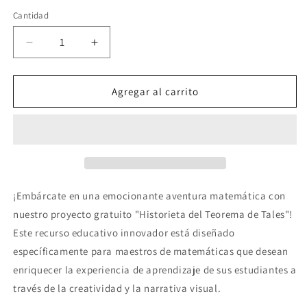
habitual
Cantidad
Reducir
Aumentar
cantidad
cantidad
para
para
TEOREMA
TEOREMA
Agregar al carrito
DE
DE
TALES
TALES
HISTORIETA
HISTORIETA
GRATIS
GRATIS
¡Embárcate en una emocionante aventura matemática con
nuestro proyecto gratuito "Historieta del Teorema de Tales"!
Este recurso educativo innovador está diseñado
específicamente para maestros de matemáticas que desean
enriquecer la experiencia de aprendizaje de sus estudiantes a
través de la creatividad y la narrativa visual.