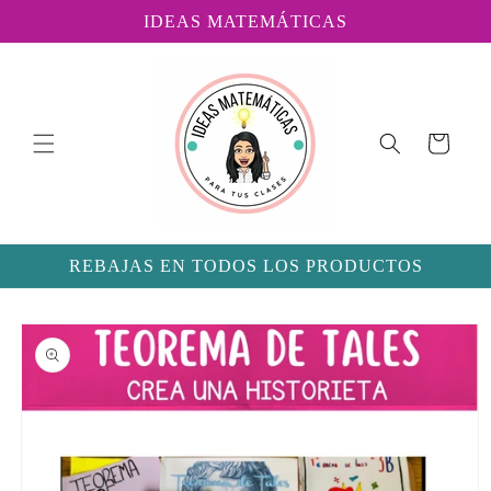
Ir
IDEAS MATEMÁTICAS
directamente
al contenido
Carrito
REBAJAS EN TODOS LOS PRODUCTOS
Ir
directamente
a la
información
del producto